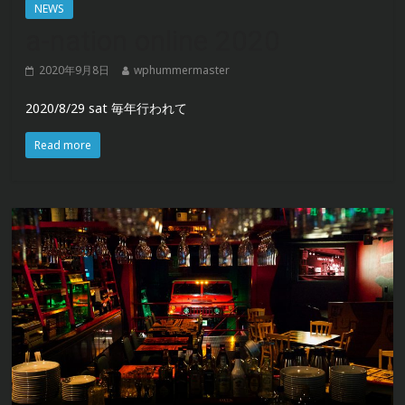
NEWS
a-nation online 2020
2020年9月8日
wphummermaster
2020/8/29 sat 毎年行われて
Read more