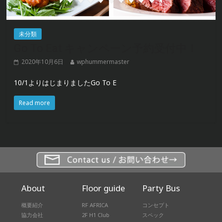
未分類
Go To Eat キャンペーン予約受付中！
2020年10月6日
wphummermaster
10/1よりはじまりましたGo To E
Read more
About
Floor guide
Party Bus
概要紹介
RF AFRICA
コンセプト
協力会社
2F H1 Club
スペック