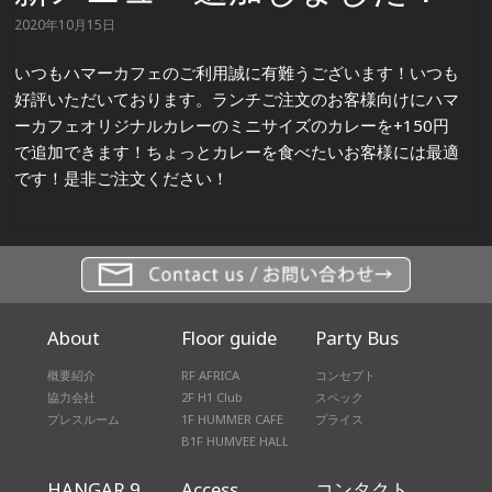
2020年10月15日
いつもハマーカフェのご利用誠に有難うございます！いつも
好評いただいております。ランチご注文のお客様向けにハマ
ーカフェオリジナルカレーのミニサイズのカレーを+150円
で追加できます！ちょっとカレーを食べたいお客様には最適
です！是非ご注文ください！
About
Floor guide
Party Bus
概要紹介
RF AFRICA
コンセプト
協力会社
2F H1 Club
スペック
プレスルーム
1F HUMMER CAFE
プライス
B1F HUMVEE HALL
HANGAR 9
Access
コンタクト