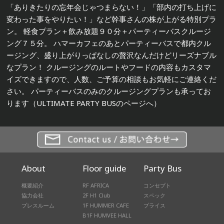
「ありきたりの忘年会じゃつまらない！」「部内の打ち上げに
変わった事をやりたい！」など幹事さんの株が上がる特別プラ
ン。 軽食プラン＋飲み放題９０分＋パーティーバスクルージ
ング７５分。 ハマーカフェのあとパーティーバスで都内クル
ージング、盛り上がりっぱなしの贅沢なんだけどリーズナブル
なプラン！ クルージングのルートやフードの内容もカスタマ
イズできますので、人数、ご予算の相談もお気軽にご連絡くだ
さい。 パーティーバスのみのクルージングプランも承ってお
ります（ULTIMATE PARTY BUSのページへ）
About
Floor guide
Party Bus
概要紹介
RF AFRICA
コンセプト
協力会社
2F H1 Club
スペック
プレスルーム
1F HUMMER CAFE
プライス
B1F HUMVEE HALL