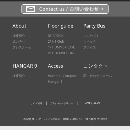
About
Floor guide
Party Bus
概要紹介
RF AFRICA
コンセプト
協力会社
2F H1 Club
スペック
プレスルーム
1F HUMMER CAFE
プライス
B1F HUMVEE HALL
HANGAR 9
Access
コンタクト
概要紹介
Hummer Complex
問い合わせフォーム
Hangar 9
サイト利用
プライバシーポリシー
HUMMER JAPAN
Copyright ハマージャパン株式会社
HUMMER JAPAN All rights reserved