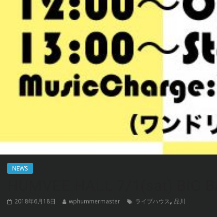
NEWS
HUMVEE HALL 7/1(sat) BIG 
,
2018年6月18日
wphummermaster
ライブハウス
品川