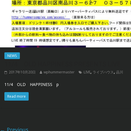
NEWS
11/4 OLD HAPPINESS PRESENTS LIVE
,
,
2017年10月20日
wphummermaster
LIVE
ライブハウス
品川
11/4 OLD HAPPINESS p
Read more
← Previous