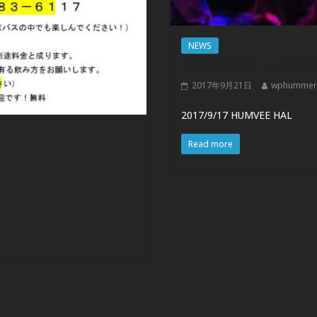
NEWS
2017/9/17 HUMV
2017年9月21日
wphummer
2017/9/17 HUMVEE HAL
Read more