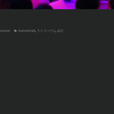
EE HALL YUMING BRAND LIVE
,
,
master
humveehall
ライブハウス
品川