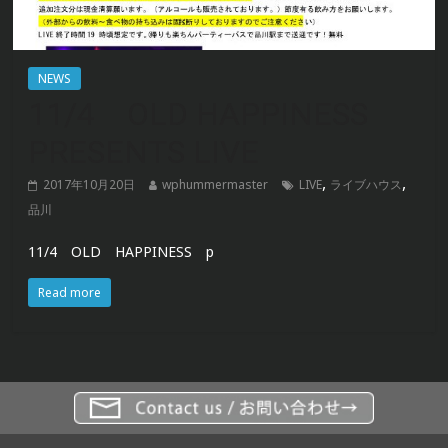
NEWS
11/4 OLD HAPPINESS
PRESENTS LIVE
,
,
2017年10月20日
wphummermaster
LIVE
ライブハウス
品川
11/4 OLD HAPPINESS p
Read more