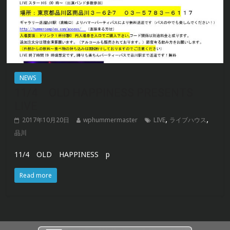
NEWS
11/4 OLD HAPPINESS PRESENTS
LIVE
,
,
2017年10月20日
wphummermaster
LIVE
ライブハウス
品川
11/4 OLD HAPPINESS p
Read more