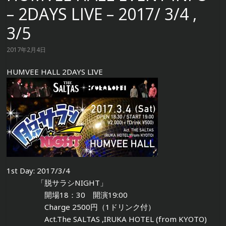
– 2DAYS LIVE – 2017/ 3/4 ,
3/5
2017年2月4日
HUMVEE HALL 2DAYS LIVE
1st Day: 2017/3/4
「脱サラシNIGHT」
開場18：30 開演19:00
Charge 2500円（1ドリンク付）
Act.The SALTAS ,IRUKA HOTEL (from KYOTO)