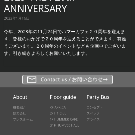
ANNIVERSARY
2023年1月16日
今年、2023年の11月24日でハマーカフェ２０周年を迎えま
す。皆様のおかげで２０周年を迎えることができます。有難
うございます。２０周年のイベントなども企画中でございま
す。引き続きよろしくお願いいたします。
About
Floor guide
Party Bus
概要紹介
RF AFRICA
コンセプト
協力会社
2F H1 Club
スペック
プレスルーム
1F HUMMER CAFE
プライス
B1F HUMVEE HALL